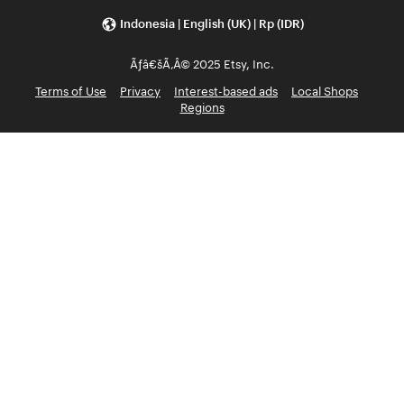
Indonesia | English (UK) | Rp (IDR)
Ãƒâ€šÃ‚Â© 2025 Etsy, Inc.
Terms of Use
Privacy
Interest-based ads
Local Shops
Regions