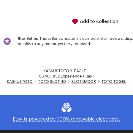
Add to collection
Star Seller.
This seller consistently earned 5-star reviews, dis
quickly to any messages they received.
Loading...
KASKUSTOTO X EAGLE
85.465.852 Experience Puas !
KASKUSTOTO
TOTO SLOT 4D
SLOT GACOR
TOTO TOGEL
Etsy is powered by 100% renewable electricity.